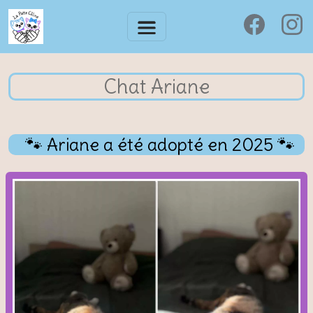
Chat Ariane
🐾 Ariane a été adopté en 2025 🐾