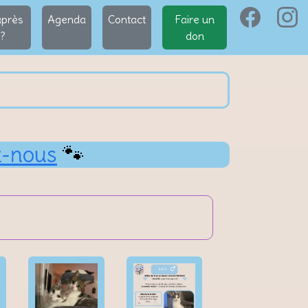
après
Agenda
Contact
Faire un
?
don
z-nous
🐾