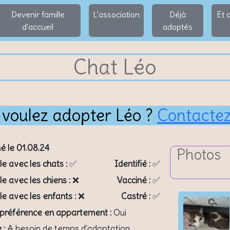
Devenir famille
L'association
Déjà
Et 
d'accueil
adoptés
Chat Léo
 voulez adopter Léo ?
Contacte
é le 01.08.24
Photos
le avec les chats :
✅
Identifié :
✅
le avec les chiens :
❌
Vacciné :
✅
le avec les enfants :
❌
Castré :
✅
 préférence en appartement :
Oui
 :
A besoin de temps d'adaptation