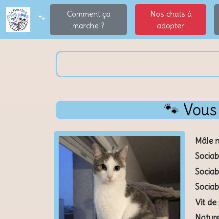
Comment ça
Nos chats à
🐾
marche ?
adopter
🐾 Vous
Mâle n
Sociab
Sociab
Sociab
Vit de
Nature