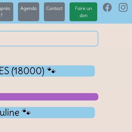
après
Agenda
Contact
Faire un
?
don
ES (18000) 🐾
uline 🐾